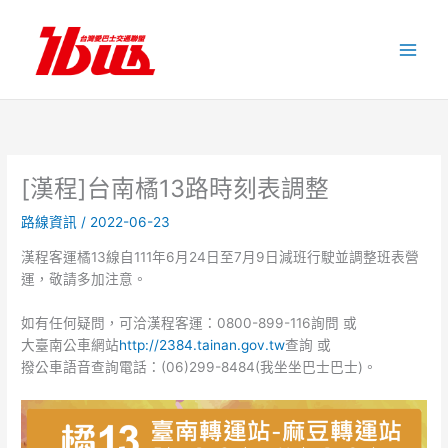
跳
至
主
要
內
容
[漢程]台南橘13路時刻表調整
路線資訊
/
2022-06-23
漢程客運橘13線自111年6月24日至7月9日減班行駛並調整班表營
運，敬請多加注意。
如有任何疑問，可洽漢程客運：0800-899-116詢問 或
大臺南公車網站
http://2384.tainan.gov.tw
查詢 或
撥公車語音查詢電話：(06)299-8484(我坐坐巴士巴士)。