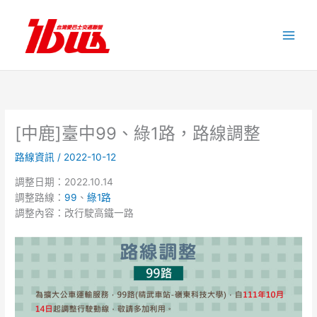
跳
至
主
要
內
容
[中鹿]臺中99、綠1路，路線調整
路線資訊
/
2022-10-12
調整日期：2022.10.14
調整路線：
99
、
綠1路
調整內容：改行駛高鐵一路