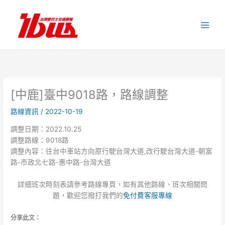
跳
至
主
要
內
容
[中鹿]臺中9018路，路線調整
路線資訊
/
2022-10-19
調整日期：2022.10.25
調整路線：9018路
調整內容：往台中車站方向原行駛台灣大道,改行駛台灣大道-朝富
路-市政北七路-惠中路-台灣大道
詳細班次時刻表請參考路線專頁，如有其他路線、班次相關問
題，歡迎您撥打我們的
免付費客服專線
分享此文：