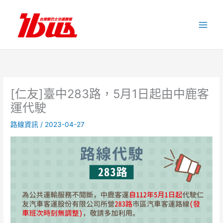
跳
至
主
要
內
容
[仁友]臺中283路，5月1日起由中鹿客
運代駛
路線資訊
/
2023-04-27