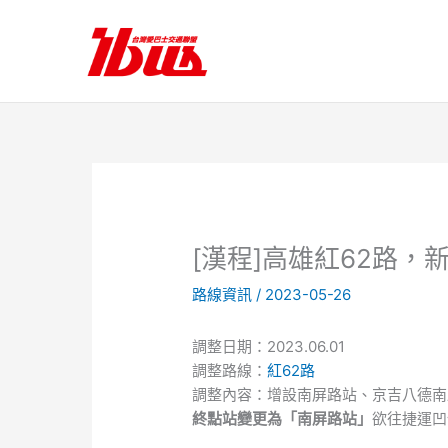
跳
至
主
要
內
容
[漢程]高雄紅62路，
路線資訊
/
2023-05-26
調整日期：2023.06.01
調整路線：
紅62路
調整內容：增設南屏路站、京吉八德南
終點站變更為「南屏路站」
欲往捷運凹