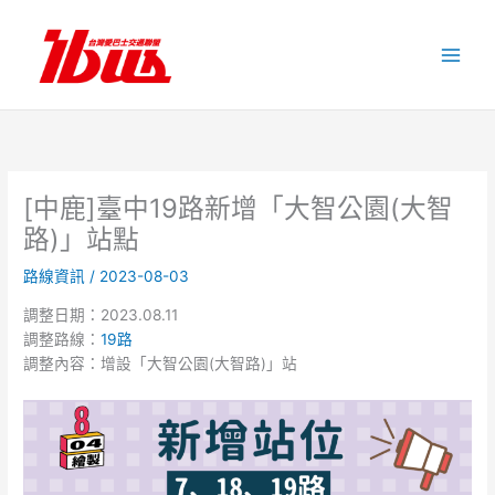
跳
至
主
要
內
容
[中鹿]臺中19路新增「大智公園(大智
路)」站點
路線資訊
/
2023-08-03
調整日期：2023.08.11
調整路線：
19路
調整內容：增設「大智公園(大智路)」站