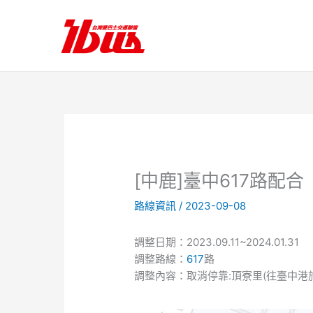
跳
至
主
要
內
容
[中鹿]臺中617路
路線資訊
/
2023-09-08
調整日期：2023.09.11~2024.01.31
調整路線：
617
路
調整內容：取消停靠:頂寮里(往臺中港