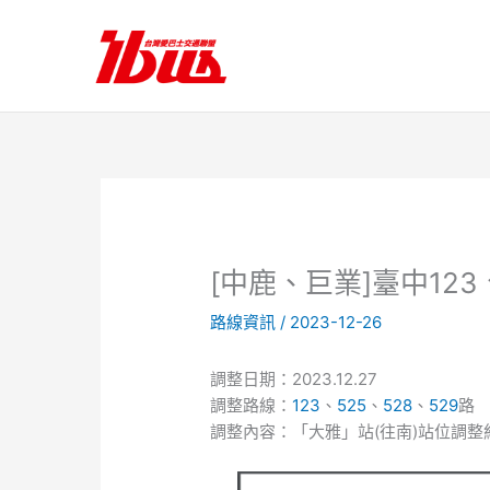
跳
至
主
要
內
容
[中鹿、巨業]臺中123
路線資訊
/
2023-12-26
調整日期：2023.12.27
調整路線：
123
、
525
、
528
、
529
路
調整內容：「大雅」站(往南)站位調整