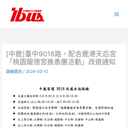
跳
至
主
要
內
容
[中鹿]臺中9018路，配合鹿港天后宮
「桃園龍德宮進香團活動」改道通知
路線資訊
/
2024-03-12