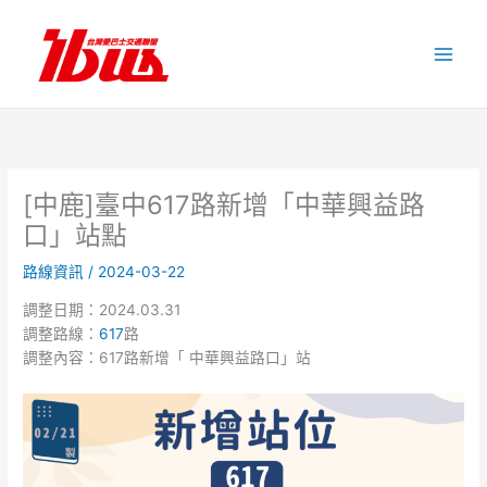
跳
至
主
要
內
容
[中鹿]臺中617路新增「中華興益路
口」站點
路線資訊
/
2024-03-22
調整日期：2024.03.31
調整路線：
617
路
調整內容：617路新增「 中華興益路口」站