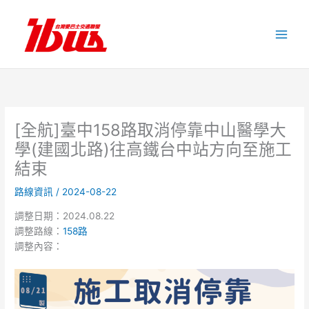
跳
至
主
要
內
容
[全航]臺中158路取消停靠中山醫學大
學(建國北路)往高鐵台中站方向至施工
結束
路線資訊
/
2024-08-22
調整日期：2024.08.22
調整路線：
158路
調整內容：