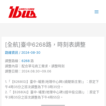
跳
至
主
要
內
容
[全航]臺中6268路，時刻表調整
路線資訊
/
2024-08-30
調整路線：
6268
路
調整內容：配合草屯商工需求，調整時刻
調整日期：2024.08.30~09.06
1.「【6268(G)】臺中-埔里(地理中心碑)(繞駛新庄里)」：原定下
午4時35分之班次調整為下午3時35分。
2.「【6268(A)】臺中-埔里(地理中心碑)(經中投公路)」：原定下
午3時35分之班次調整為下午4時55分。