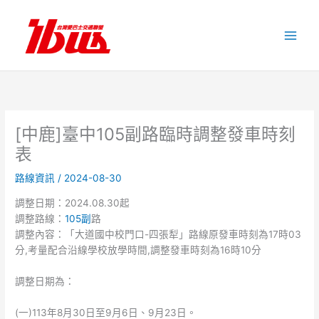
跳
至
主
要
內
容
[中鹿]臺中105副路臨時調整發車時刻
表
路線資訊
/
2024-08-30
調整日期：2024.08.30起
調整路線：
105副
路
調整內容：「大道國中校門口-四張犁」路線原發車時刻為17時03
分,考量配合沿線學校放學時間,調整發車時刻為16時10分
調整日期為：
(一)113年8月30日至9月6日、9月23日。