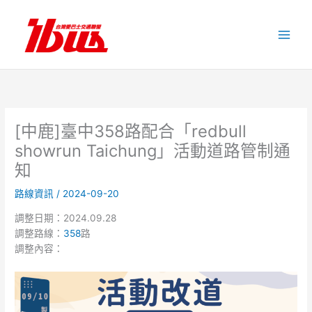
跳
至
主
要
內
容
[中鹿]臺中358路配合「redbull
showrun Taichung」活動道路管制通
知
路線資訊
/
2024-09-20
調整日期：2024.09.28
調整路線：
358
路
調整內容：