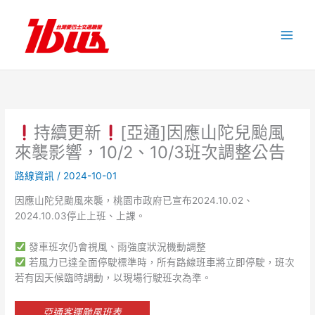
跳
至
主
要
內
容
持續更新
[亞通]因應山陀兒颱風
來襲影響，10/2、10/3班次調整公告
路線資訊
/
2024-10-01
因應山陀兒颱風來襲，桃園市政府已宣布2024.10.02、
2024.10.03停止上班、上課。
發車班次仍會視風、雨強度狀況機動調整
若風力已達全面停駛標準時，所有路線班車將立即停駛，班次
若有因天候臨時調動，以現場行駛班次為準。
亞通客運颱風班表