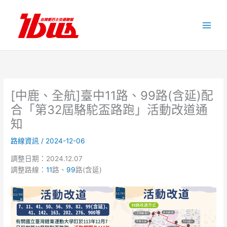
跳
至
主
要
內
容
[中鹿、全航]臺中11路、99路(含延)配
合「第32屆駱駝盃路跑」活動改道通
知
路線資訊
/
2024-12-06
調整日期：2024.12.07
調整路線：
11
路、
99
路(含延)