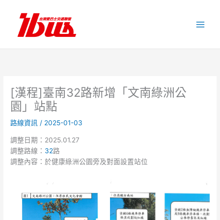
跳
至
主
要
內
容
[漢程]臺南32路新增「文南綠洲公
園」站點
路線資訊
/
2025-01-03
調整日期：2025.01.27
調整路線：
32
路
調整內容：於健康綠洲公園旁及對面設置站位