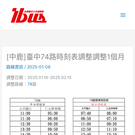
跳
至
主
要
內
容
[中鹿]臺中74路時刻表調整調整1個月
路線資訊
/
2025-01-08
調整日期：2025.01.16-2025.02.15
調整路線：
74
路