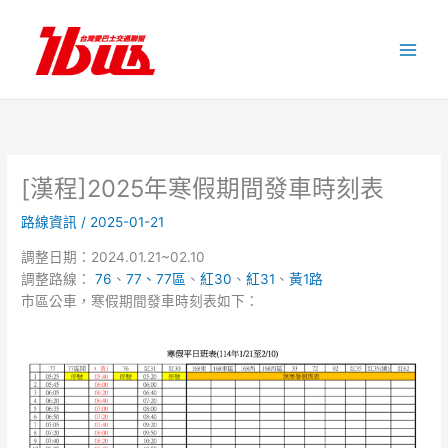
跳
至
主
要
內
容
[漢程]2025年寒假期間發車時刻表
路線資訊
/
2025-01-21
調整日期：2024.01.21~02.10
調整路線：
76
、
77、77區
、
紅30
、
紅31
、
黃1路
市區公車，寒假期間發車時刻表如下：