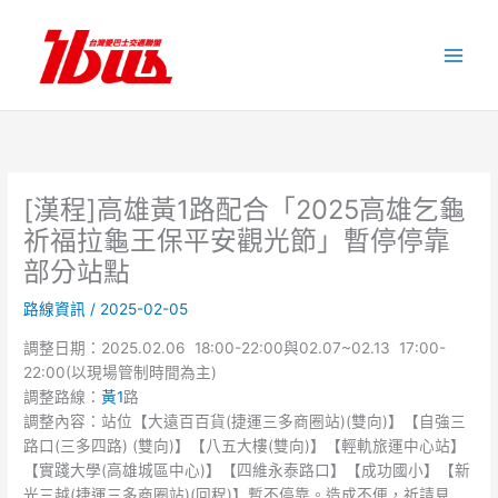
跳
至
主
要
內
容
[漢程]高雄黃1路配合「2025高雄乞龜
祈福拉龜王保平安觀光節」暫停停靠
部分站點
路線資訊
/
2025-02-05
調整日期：2025.02.06 18:00-22:00與02.07~02.13 17:00-
22:00(以現場管制時間為主)
調整路線：
黃1
路
調整內容：站位【大遠百百貨(捷運三多商圈站)(雙向)】【自強三
路口(三多四路) (雙向)】【八五大樓(雙向)】【輕軌旅運中心站】
【實踐大學(高雄城區中心)】【四維永泰路口】【成功國小】【新
光三越(捷運三多商圈站)(回程)】暫不停靠。造成不便，祈請見