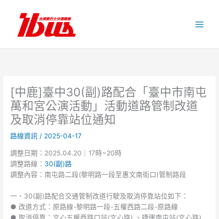
跳
至
主
要
內
容
[中鹿]臺中30(副)路配合「臺中市南屯
萬和宮公演活動」活動道路管制改道
及取消停靠站位通知
路線資訊
/
2025-04-17
調整日期：2025.04.20｜17時~20時
調整路線：
30(副)路
調整內容：南屯路二段(黎明路一段至惠文南街口)管制路段
一、30(副)路配合交通管制改道行駛及取消停靠站位如下：
● 改道方式：原路線-黎明路一段-五權西路二段-原路線
● 取消停靠：文心五權西路口站(文心路) 、捷運南屯站(文心路)