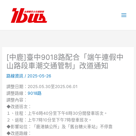
跳
至
主
要
內
容
[中鹿]臺中9018路配合「端午連假中
山路段車潮交通管制」改道通知
路線資訊
/
2025-05-26
調整日期：2025.05.30至2025.06.01
調整路線：
9018路
調整內容：
◆改道班次：
１、往程：上午6時40分至下午6時30分間發車班次。
２、返程：上午7時10分至下午7時發車班次。
◆影響站位：「鹿港鎮公所」及「舊台糖火車站」不停靠
◆改道路線：