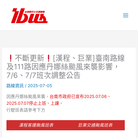
跳
至
主
要
內
容
不斷更新
[漢程、巨業]臺南路線
及111路因應丹娜絲颱風來襲影響，
7/6、7/7班次調整公告
路線資訊
/
2025-07-05
因應丹娜絲颱風來襲，
台南市政府已宣布2025.07.06、
2025.07.07停止上班、上課
。
行駛班表請參考下方
漢程客運颱風班表
巨業交通颱風班表