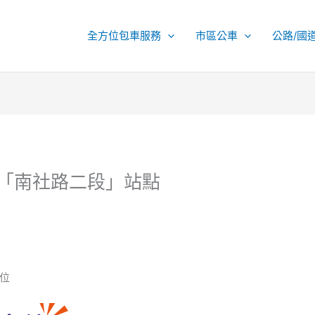
全方位包車服務
市區公車
公路/國
增「南社路二段」站點
位