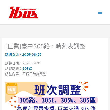
跳
至
主
要
內
容
[巨業]臺中305路，時刻表調整
路線資訊
/
2025-08-29
調整日期：2025.09.01
調整路線：
305路
調整內容：平假日時刻異動