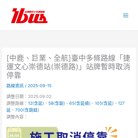
跳
至
主
要
內
容
[中鹿、巨業、全航]臺中多條路線「捷
運文心崇德站(崇德路)」站牌暫時取消
停靠
路線資訊
/
2025-09-15
調整日期：2025.09.02
調整路線：
12(含延)
、
58(含副)
、
65(含延繞)
、
105(含延)
、
127
延
、
700(含跳蛙)
調整內容：