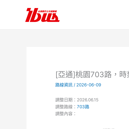
跳
至
主
要
內
容
[亞通]桃園703路，
路線資訊
/
2026-06-09
調整日期：2026.06.15
調整路線：
703路
調整內容：