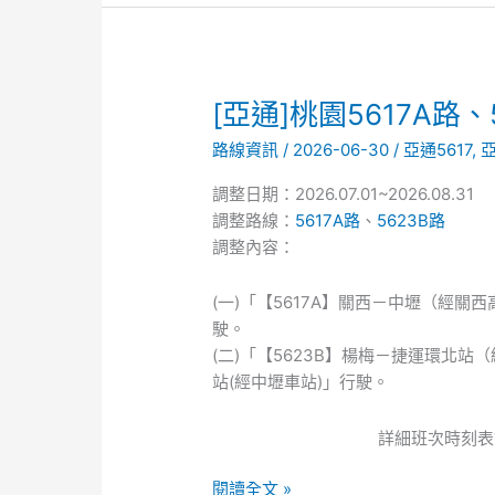
[亞
[亞通]桃園5617A路
通]
路線資訊
/
2026-06-30
/
亞通5617
,
亞
桃
園
調整日期：2026.07.01~2026.08.31
5617A
調整路線：
5617A路
、
5623B路
路、
調整內容：
5623B
路
(一)「【5617A】關西－中壢（經
暑
駛。
假
(二)「【5623B】楊梅－捷運環北
期
站(經中壢車站)」行駛。
間
路
詳細班次時刻表
線
調
閱讀全文 »