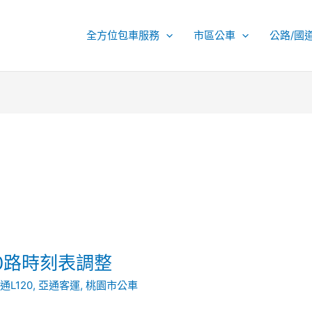
全方位包車服務
市區公車
公路/國
120路時刻表調整
通L120
,
亞通客運
,
桃園市公車