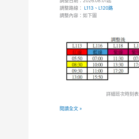
調整日期：2026.08.01起
L113、
調整路線：
L113、L120路
L120
調整內容：如下圖
路
時
刻
表
調
整
詳細班次時刻表
閱讀全文 »