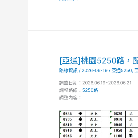
整
[亞
[亞通]桃園5250路
通]
路線資訊
/
2026-06-19
/
亞通5250
,
桃
園
調整日期：2026.06.19~2026.06.21
5250
調整路線：
5250路
路，
調整內容：
配
合
端
午
連