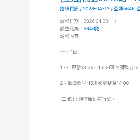
通]
路線資訊
/
2026-04-13
/
亞通5646
,
桃
園
調整日期：2026.04.20(一)
5646
調整路線：
5646路
路，
調整內容：
時
刻
(一)平日:
表
調
1、中壢發13:35、15:00班次調整為12:0
整
2、龍潭發14:15班次調整為14:00
(二)假日:維持原班次行駛。