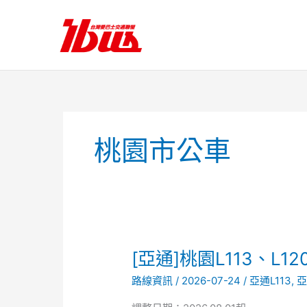
跳
至
主
要
內
容
桃園市公車
[亞
[亞通]桃園L113、L
通]
路線資訊
/
2026-07-24
/
亞通L113
,
亞
桃
園