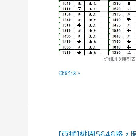
續
假
期，
時
刻
表
調
整
詳細班次時刻表
閱讀全文 »
[亞
[亞通]桃園5646路