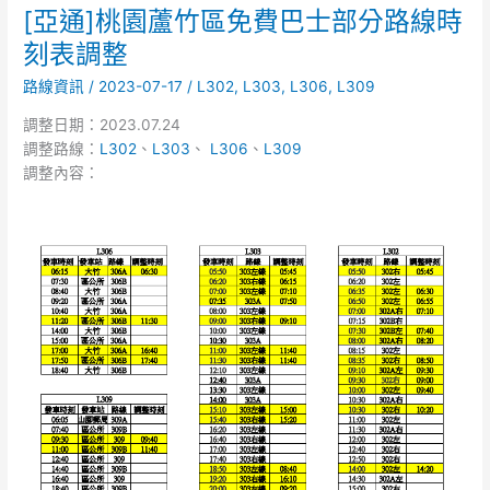
[亞通]桃園蘆竹區免費巴士部分路線時
[亞
日
通]
刻表調整
及
桃
228
路線資訊
/
2023-07-17
/
L302
,
L303
,
L306
,
L309
園
假
蘆
日
調整日期：2023.07.24
竹
發
調整路線：
L302
、
L303
、
L306
、
L309
區
車
調整內容：
免
時
費
刻
巴
士
部
分
路
線
時
刻
表
調
整