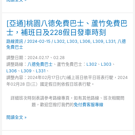
[亞通]桃園八德免費巴士、蘆竹免費巴
[亞
通]
士，補班日及228假日發車時刻
桃
路線資訊
/
2024-02-15
/
L302
,
L303
,
L306
,
L309
,
L331
,
八德
園
免費巴士
八
德
調整日期：2024.02.17、02.28
免
調整路線：
八德免費巴士
、蘆竹免費巴士：
L302
、
L303
、
費
L306
、
L309
、
L331
、
巴
調整內容：2024年02月17日(六)補上班日依平日班表行駛，2024
士、
年02月28 日(三）國定假日則依假日班表行駛。
蘆
竹
詳細班次時刻表請參考路線專頁，如有其他路線、班次相關問
免
題，歡迎您撥打我們的
免付費客服專線
費
巴
閱讀全文 »
士，
補
班