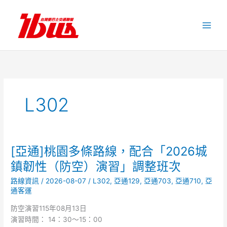
跳
至
主
要
內
容
L302
[亞通]桃園多條路線，配合「2026城
[亞
通]
鎮韌性（防空）演習」調整班次
桃
路線資訊
/
2026-08-07
/
L302
,
亞通129
,
亞通703
,
亞通710
,
亞
園
通客運
多
條
防空演習115年08月13日
路
演習時間： 14：30～15：00
線，