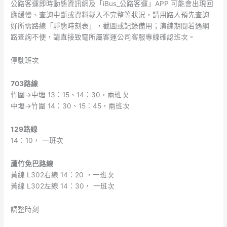
公路客運即時動態資訊網及「iBus_公路客運」APP 可能會出現回
配
應緩慢、查詢中斷或資料載入不完整等狀況，請用路人預先查詢
合
好所需路線「靜態時刻表」，截圖或記錄備用；演練期間若遇網
「2026
路查詢不便，請直接致電所屬客運公司客服專線確認班次。
城
鎮
停駛班次
韌
性
703路線
（防
竹圍→中壢 13：15、14：30，兩班次
空）
中壢→竹圍 14：30、15：45，兩班次
演
習」
129路線
調
14：10， 一班次
整
班
蘆竹免巴路線
次
黃線 L302右線 14：20 ，一班次
黃線 L302左線 14：30， 一班次
調整時刻