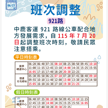
表
調
整