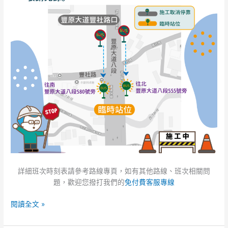
詳細班次時刻表請參考路線專頁，如有其他路線、班次相關問
題，歡迎您撥打我們的
免付費客服專線
閱讀全文 »