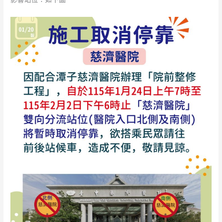
921
路
因
施
工
取
消
停
靠
慈
濟
醫
院
站