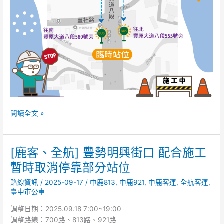
時
站
點。
閱讀全文 »
[鹿客、全航] 豐勢明興街口 配合施工
[鹿
客、
暫時取消停靠部分站位
全
路線資訊
/
2025-09-17
/
中鹿813
,
中鹿921
,
中鹿客運
,
全航客運
,
航]
臺中市公車
豐
勢
調整日期：2025.09.18 7:00~19:00
明
調整路線：700路、813路、921路