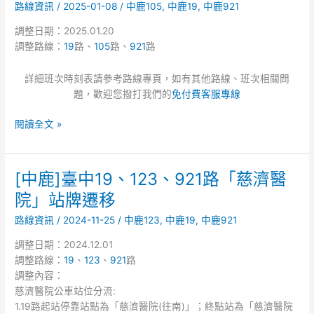
路線資訊
/
2025-01-08
/
中鹿105
,
中鹿19
,
中鹿921
中
19
調整日期：2025.01.20
路、
調整路線：
19
路、
105
路、
921
路
105
路、
詳細班次時刻表請參考路線專頁，如有其他路線、班次相關問
921
題，歡迎您撥打我們的
免付費客服專線
路
時
閱讀全文 »
刻
表
調
[中鹿]臺中19、123、921路「慈濟醫
[中
整
鹿]
院」站牌遷移
臺
路線資訊
/
2024-11-25
/
中鹿123
,
中鹿19
,
中鹿921
中
19、
調整日期：2024.12.01
123、
調整路線：
19
、
123
、
921
路
921
調整內容：
路
慈濟醫院公車站位分流:
「慈
1.19路起站停靠站點為「慈濟醫院(往南)」；終點站為「慈濟醫院