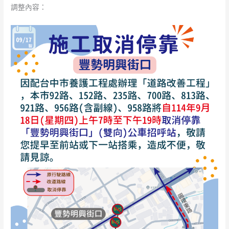
興
調整內容：
街
口
配
合
施
工
暫
時
取
消
停
靠
部
分
站
位