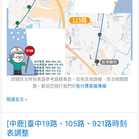
詳細班次時刻表請參考路線專頁，如有其他路線、班次相關問
題，歡迎您撥打我們的
免付費客服專線
閱讀全文 »
[中鹿]臺中19路、105路、921路時刻
[中
鹿]
表調整
臺