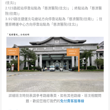
濟
(往北)」
醫
2.123路起站停靠站點為「慈濟醫院(往北)」；終點站為「慈濟醫
院」
院(往南)」
站
3.921路往捷運北屯總站方向停靠站點為「慈濟醫院(往南)」；往
牌
豐原轉運中心方向停靠站點為「慈濟醫院(往北)」
遷
移
詳細班次時刻表請參考路線專頁，如有其他路線、班次相關問
題，歡迎您撥打我們的
免付費客服專線