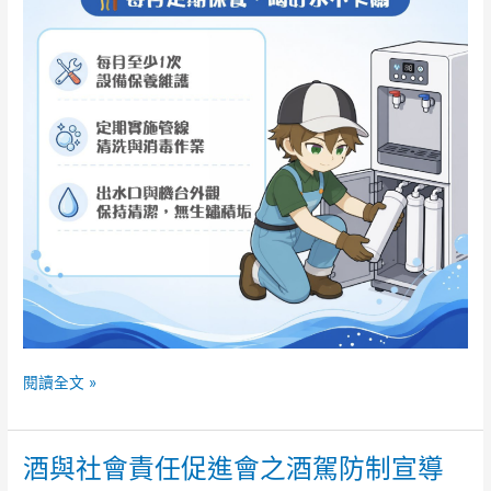
閱讀全文 »
酒與社會責任促進會之酒駕防制宣導
酒
與