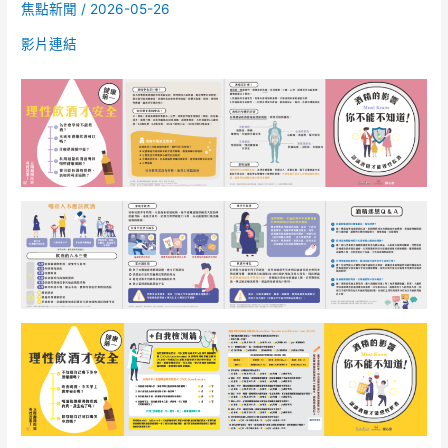
焦點新聞
/
2026-05-26
社
會
影片連結
責
任
促
進
會
之
酒
駕
防
制
宣
導