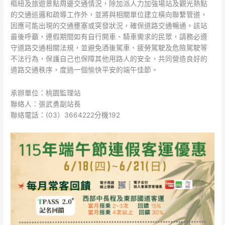
樞紐及旅遊景點周邊交通情況，除加派人力加強場站及觀光熱點
的交通巡邏和疏導工作外，並將與相關單位建立橫向聯繫管道，
因應可能出現的交通壅塞或突發狀況，確保道路交通暢通。該站
最後呼籲，連假期間如有自行開車、騎車需求的民眾，請務必遵
守道路交通相關法規，並避免酒後駕車、疲勞駕駛及危險駕駛等
不法行為，保護自己也保障其他用路人的安全，共同營造良好的
道路交通秩序，度過一個愉快平安的端午佳節。
承辦單位：桃園監理站
聯絡人：張武勇副站長
聯絡電話：(03）3664222分機192