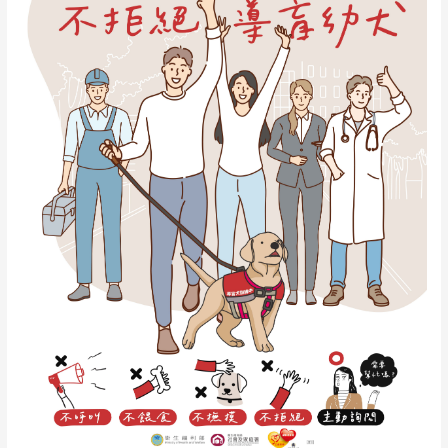
境」
宣
導