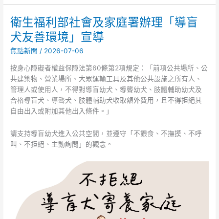
衛生福利部社會及家庭署辦理「導盲
衛
生
犬友善環境」宣導
福
焦點新聞
/
2026-07-06
利
部
按身心障礙者權益保障法第60條第2項規定：「前項公共場所、公
社
共建築物、營業場所、大眾運輸工具及其他公共設施之所有人、
會
管理人或使用人，不得對導盲幼犬、導聾幼犬、肢體輔助幼犬及
及
合格導盲犬、導聾犬、肢體輔助犬收取額外費用，且不得拒絕其
家
自由出入或附加其他出入條件。」
庭
署
請支持導盲幼犬進入公共空間，並遵守「不餵食、不撫摸、不呼
辦
叫、不拒絕、主動詢問」的觀念。
理
「導
盲
犬
友
善
環