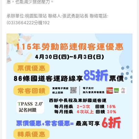
惠，也能減少旅途壓力。
承辦單位:桃園監理站 聯絡人:張武勇副站長 聯絡電話:
(03)3664222分機192