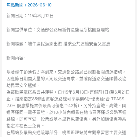
焦點新聞
/
2026-06-10
午
節
新聞日期：115年6月12日
連
續
新聞提供單位：交通部公路局新竹區監理所桃園監理站
假
期
新聞標題：端午連假返鄉出遊 搭乘公共運輸安全又實惠
公
共
新聞內容:
運
輸
隨著端午節連假即將到來，交通部公路局已規劃相關疏運措施，
優
因應節日期間大量的人潮及交通需求，並確保道路交通順暢及協
惠
助民眾安全返鄉。
措
為鼓勵民眾搭乘公共運輸，自115年6月18日(連假前1日)至6月21日
施
止，搭乘指定85條國道客運路線可享票價6折優惠(配合 TPASS
2.0+ 優惠措施票價最高可優惠至42折)，另外持臺鐵、高鐵、國
道客運同一電子票證，於10小時內轉乘在地市區客運或公路客運
路線，即可享受一段票或基本里程免費優惠，另外加碼優惠轉乘
指定幸福巴士免費。
在場站及景點交通疏導部分，桃園監理站將會觀察留意主要交通