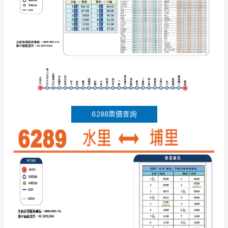
里
－
埔
里
二
條
路
線
緊
急
6288票價查詢
代
駛
公
告