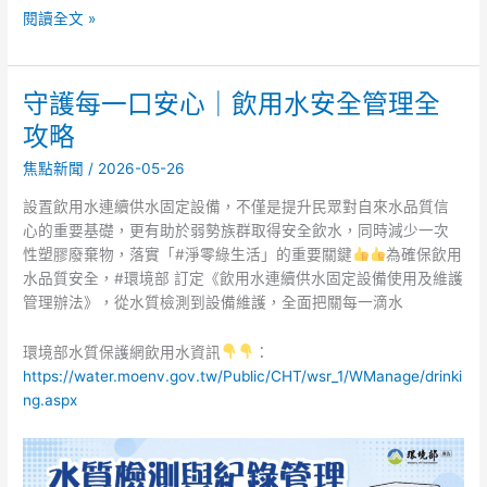
閱讀全文 »
守護每一口安心｜飲用水安全管理全
守
護
攻略
每
焦點新聞
/
2026-05-26
一
口
設置飲用水連續供水固定設備，不僅是提升民眾對自來水品質信
安
心的重要基礎，更有助於弱勢族群取得安全飲水，同時減少一次
心
性塑膠廢棄物，落實「#淨零綠生活」的重要關鍵
為確保飲用
｜
水品質安全，#環境部 訂定《飲用水連續供水固定設備使用及維護
飲
管理辦法》，從水質檢測到設備維護，全面把關每一滴水
用
水
環境部水質保護網飲用水資訊
：
安
https://water.moenv.gov.tw/Public/CHT/wsr_1/WManage/drinki
全
ng.aspx
管
理
全
攻