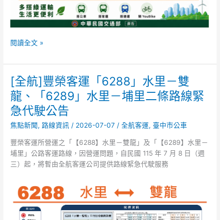
閱讀全文 »
[全航]豐榮客運「6288」水里－雙
[全
航]
龍、「6289」水里－埔里二條路線緊
豐
急代駛公告
榮
客
焦點新聞
,
路線資訊
/
2026-07-07
/
全航客運
,
臺中市公車
運
豐榮客運所營運之「【6288】水里－雙龍」及「【6289】水里－
「6288」
埔里」公路客運路線，因營運問題，自民國 115 年 7 月 8 日（週
水
三）起，將暫由全航客運公司提供路線緊急代駛服務
里
－
雙
龍、
「6289」
水