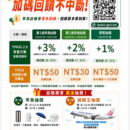
搭
車
賺
回
饋、
減
碳
拿
好
康