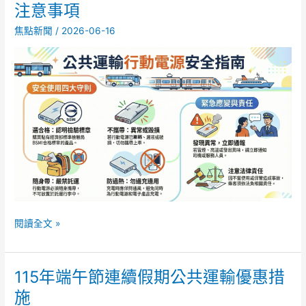
客
注意事項
搭
焦點新聞
/
2026-06-16
乘
公
共
運
輸
攜
帶
行
動
電
源
安
全
閱讀全文 »
注
意
事
115年端午節連續假期公共運輸優惠措
項
115
年
施
端