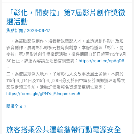
日
「彰化，開麥拉」第7屆影片創作獎徵
「彰
租
化，
套
選活動
開
房
焦點新聞
/
2026-06-17
麥
等
拉」
非
一、為鼓勵影像創作、培養新銳電影人才，並透過創作影片及短
第
法
影音創作，展現彰化縣多元視角與創意，本府特辦理「彰化，開
7
旅
麥拉」第7屆影片創作獎徵選活動，徵件期間自即日起至115年9月
屆
宿
30日止，詳細內容請至活動官網查詢：
https://reurl.cc/dpAqD6
影
。
片
二、為使民眾深入地方，了解彰化人文故事及風土民情，本府於
創
115年6月14日及115年6月28日分別於田中鎮及芬園鄉辦理兩場次
作
影像走讀工作坊，活動詳情及報名資訊請至網址查詢：
獎
https://forms.gle/gPNYajFJnqnmkcvu5
徵
選
閱讀全文 »
活
動
旅客搭乘公共運輸攜帶行動電源安全
旅