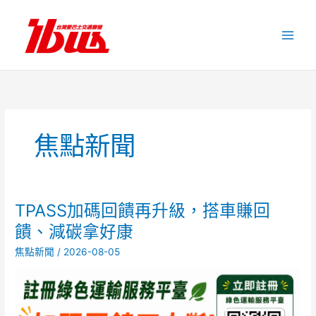
跳
至
主
要
內
容
焦點新聞
TPASS加碼回饋再升級，搭車賺回
TPASS
加
饋、減碳拿好康
碼
焦點新聞
/
2026-08-05
回
饋
再
升
級，