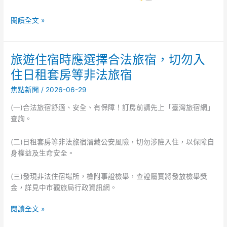
閱讀全文 »
旅遊住宿時應選擇合法旅宿，切勿入
旅
遊
住日租套房等非法旅宿
住
焦點新聞
/
2026-06-29
宿
時
(一)合法旅宿舒適、安全、有保障！訂房前請先上「臺灣旅宿網」
應
查詢。
選
擇
(二)日租套房等非法旅宿潛藏公安風險，切勿涉險入住，以保障自
合
身權益及生命安全。
法
旅
(三)發現非法住宿場所，檢附事證檢舉，查證屬實將發放檢舉獎
宿，
金，詳見中市觀旅局行政資訊網。
切
勿
閱讀全文 »
入
住