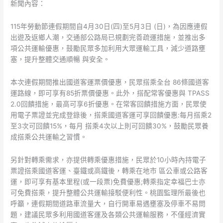
新聞內容：
運
輸
115年勞動節連假期間自4月30日(四)至5月3日 (日)，為因應連假
優
出遊及返鄉人潮，交通部公路局已規劃完善疏運措施，並推出多
惠
項公共運輸優惠，鼓勵民眾多加利用大眾運輸工具，減少道路壅
措
塞，提升整體交通順暢 與安全。
施
本次連假期間推出國道客運票價優惠，民眾搭乘全台 86條國道客
運路線，即可享有85折票價優惠。此外，搭配常客優惠與 TPASS
2.0回饋措施，最高可享6折優惠。在常客回饋措施方面，民眾使
用電子票證並完成登錄後，搭乘國道客運可享回饋優惠:每月搭乘2
至3次可回饋15%，每月 搭乘4次以上則可回饋30%，鼓勵民眾養
成搭乘公共運輸之習慣。
另針對轉乘需求，亦提供轉乘優惠措施，民眾於10小時內持電子
票證搭乘國道客運、臺鐵或高鐵後，轉乘在地市 區公車或公路客
運，即可享有基本里程(或一段票)免費優惠;轉乘指定幸福巴士亦
可免費搭乘，提升整體公共運輸接駁便利性。桃園監理所最後也
呼籲，連假期間道路車流量大，自行開車易遇壅塞及停車不易問
題，建議民眾多利用國道客運及各類公共運輸服務，不僅經濟實