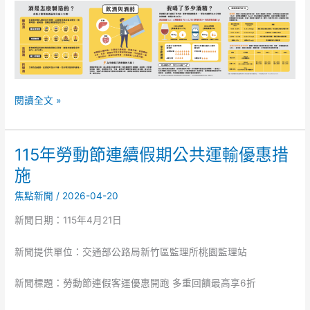
閱讀全文 »
115年勞動節連續假期公共運輸優惠措
115
年
施
勞
焦點新聞
/
2026-04-20
動
節
新聞日期：115年4月21日
連
續
新聞提供單位：交通部公路局新竹區監理所桃園監理站
假
期
新聞標題：勞動節連假客運優惠開跑 多重回饋最高享6折
公
共