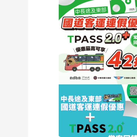
連
續
假
期
公
共
運
輸
優
惠