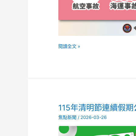
閱讀全文 »
115
115年清明節連續假
年
焦點新聞
/
2026-03-26
清
明
節