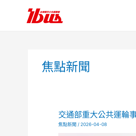
跳
至
主
要
內
容
焦點新聞
交
交通部重大公共運輪
通
焦點新聞
/
2026-04-08
部
重