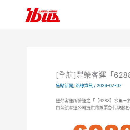
跳
至
主
要
內
容
[全航]豐榮客運「62
焦點新聞
,
路線資訊
/
2026-07-07
豐榮客運所營運之「【6288】水里－雙
由全航客運公司提供路線緊急代駛服務