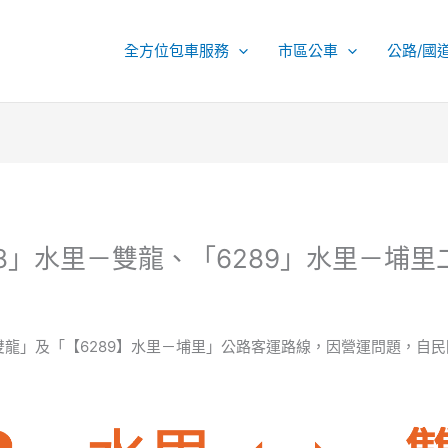
全方位包車服務
市區公車
公路/國
88」水里－雙龍、「6289」水里－埔
龍」及「【6289】水里－埔里」公路客運路線，因營運問題，自民國 11