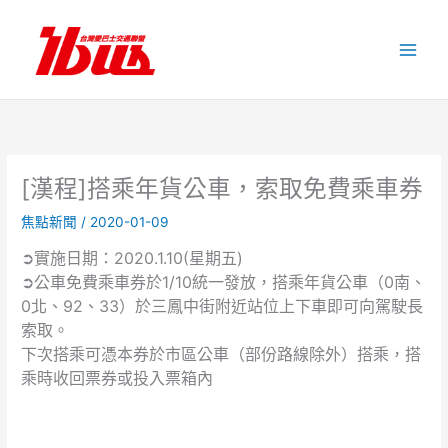
跳
至
主
要
內
容
[漢程]搭乘年貨公車，索取免費乘車券
焦點新聞
/
2020-01-09
➲實施日期：2020.1.10(星期五)
➲公車免費乘車券於1/10統一發放，搭乘年貨公車（0南、
0北、92、33）於三鳳中街附近站位上下車即可向駕駛長
索取。
下次搭乘可憑本券於市區公車（部份路線除外）搭乘，搭
乘時收回票券或投入票箱內