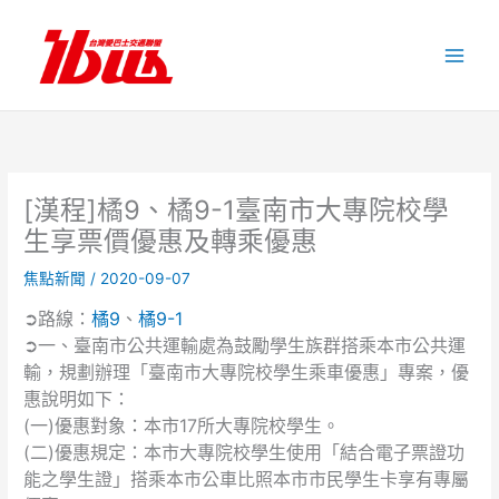
跳
至
主
要
內
容
[漢程]橘9、橘9-1臺南市大專院校學
生享票價優惠及轉乘優惠
焦點新聞
/
2020-09-07
➲路線：
橘9
、
橘9-1
➲一、臺南市公共運輸處為鼓勵學生族群搭乘本市公共運
輸，規劃辦理「臺南市大專院校學生乘車優惠」專案，優
惠說明如下：
(一)優惠對象：本市17所大專院校學生。
(二)優惠規定：本市大專院校學生使用「結合電子票證功
能之學生證」搭乘本市公車比照本市市民學生卡享有專屬