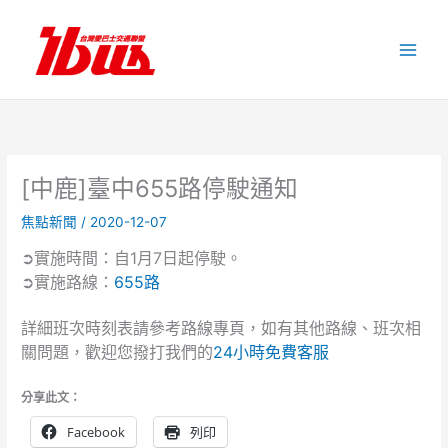
跳
至
主
要
內
容
[中鹿]臺中655路停駛通知
焦點新聞
/
2020-12-07
➲實施時間：自1月7日起停駛。
➲實施路線：
655路
詳細班次時刻表請參考路線專頁，如有其他路線、班次相
關問題，歡迎您撥打我們的
24小時免費客服
分享此文：
Facebook
列印