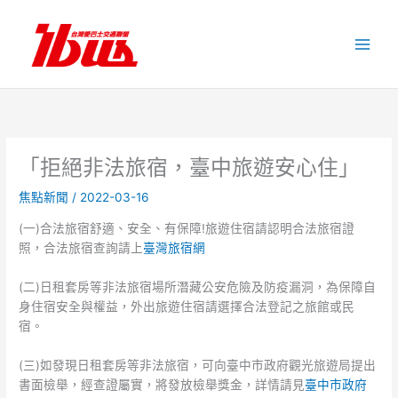
跳
至
主
要
內
容
「拒絕非法旅宿，臺中旅遊安心住」
焦點新聞
/
2022-03-16
(一)合法旅宿舒適、安全、有保障!旅遊住宿請認明合法旅宿證
照，合法旅宿查詢請上
臺灣旅宿網
(二)日租套房等非法旅宿場所潛藏公安危險及防疫漏洞，為保障自
身住宿安全與權益，外出旅遊住宿請選擇合法登記之旅館或民
宿。
(三)如發現日租套房等非法旅宿，可向臺中市政府觀光旅遊局提出
書面檢舉，經查證屬實，將發放檢舉獎金，詳情請見
臺中市政府