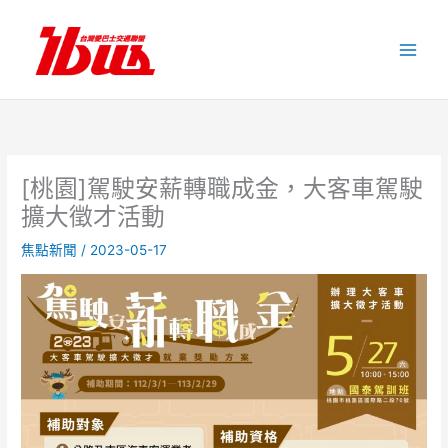
跳
至
主
要
內
容
[桃園]駕駛安薪轉職成金，大客車駕駛
擴大徵才活動
焦點新聞
/
2023-05-17