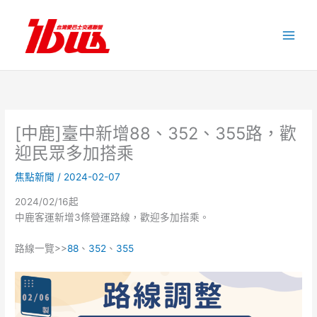
跳
至
主
要
內
容
[中鹿]臺中新增88、352、355路，歡
迎民眾多加搭乘
焦點新聞
/
2024-02-07
2024/02/16起
中鹿客運新增3條營運路線，歡迎多加搭乘。
路線一覽>>
88
、
352
、
355