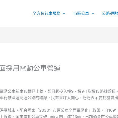
全方位包車服務
市區公車
公路/國
全面採用電動公車營運
動公車新車18輛已上線，即日起投入橘9、橘9-1及橘13路線營
車行駛國道高速公路的路線，民眾直呼太開心，紛紛表示要找機會
淨零城市，配合國家「2030年市區公車全面電動化」政策，自109
上線後，全市電動公車突破百輛大關，達113輛，已超過全市公車總