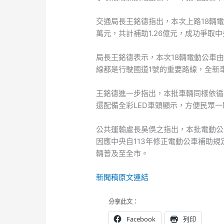
交通局長王銘德指出，本次上路18輛
萬元，共計補助1.26億元，成功爭
局長王銘德表示，本次18輛電動公車由
線都是行駛國道1號的重要路線，全新
王銘德進一步指出，本批車輛同樣依循
還配備全彩LED車頭顯示，方便民眾
公共運輸處長吳俁之指出，本批電動公
因應中央自113年修正電動公車補助
輛普及至全市。
新聞稿原文連結
分享此文：
Facebook
列印