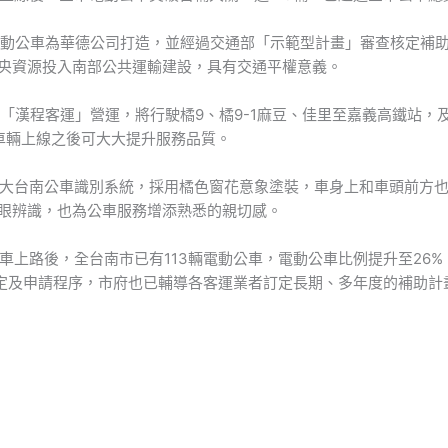
電動公車為華德公司打造，並經過交通部「示範型計畫」審查核定補助
取中央資源投入南部公共運輸建設，具有交通平權意義。
「漢程客運」營運，將行駛橘9、橘9-1麻豆、佳里至嘉義高鐵站，
車輛上線之後可大大提升服務品質。
大台南公車識別系統，採用橘色窗花意象塗裝，車身上和車頭前方也
一眼辨識，也為公車服務增添熟悉的親切感。
車上路後，全台南市已有113輛電動公車，電動公車比例提升至26%
規定及申請程序，市府也已輔導各客運業者訂定長期、多年度的補助