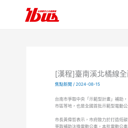
跳
至
主
要
內
容
[漢程]臺南溪北橘線
焦點新聞
/
2024-08-15
台南市爭取中央「示範型計畫」補助，電
市區等地，也是全國首批示範型電動公
市長黃偉哲表示，市府致力於打造低碳
爭取補助汰換電動公車，本批電動公車