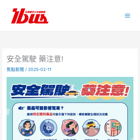
跳
至
主
要
內
容
安全駕駛 藥注意!
焦點新聞
/
2025-02-11