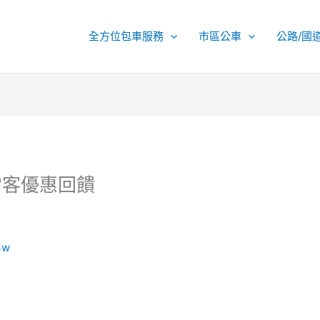
全方位包車服務
市區公車
公路/國
輸常客優惠回饋
3w