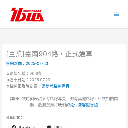
跳
至
主
要
內
容
[巨業]臺南904路，正式通車
焦點新聞
/
2025-07-23
➲路線名稱：904路
➲通車日期：2025.07.23
➲路線圖及時刻表：
請參考路線專頁
詳細班次時刻表請參考路線專頁，如有其他路線、班次相關問
題，歡迎您撥打我們的
免付費客服專線
分享此文：
Facebook
列印