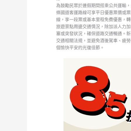
為鼓勵民眾於連假期間搭乘公共運輸，紓解
條國道客運路線可享平日優惠票價或票
線，享一段票或基本里程免費優惠，轉
旅遊景點周邊交通情況，除加派人力加
塞或突發狀況，確保道路交通暢通。新
交通相關法規，並避免酒後駕車、疲勞
個愉快平安的光復佳節。