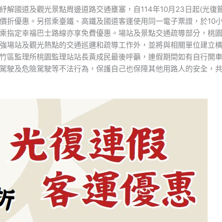
國道及觀光景點周邊道路交通壅塞，自114年10月23日起(光復節連
價折優惠。另搭乘臺鐵、高鐵及國道客運使用同一電子票證，於10
乘指定幸福巴士路線亦享免費優惠。場站及景點交通疏導部分，桃
強場站及觀光熱點的交通巡邏和疏導工作外，並將與相關單位建立
竹區監理所桃園監理站站長黃成民最後呼籲，連假期間如有自行開
駕駛及危險駕駛等不法行為，保護自己也保障其他用路人的安全，