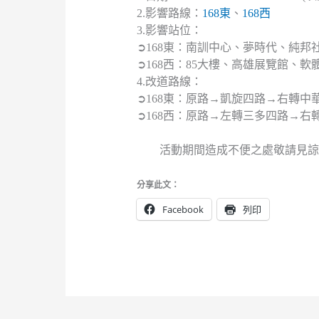
2.影響路線：
168東
、
168西
3.影響站位：
➲168東：南訓中心、夢時代、純邦
➲168西：85大樓、高雄展覽館、
4.改道路線：
➲168東：原路→凱旋四路→右轉
➲168西：原路→左轉三多四路→
活動期間造成不便之處敬請見諒，
分享此文：
Facebook
列印