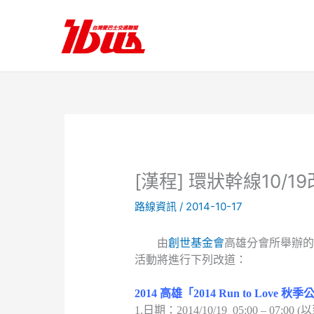
跳
至
主
要
內
容
[漢程] 環狀幹線10/1
路線資訊
/
2014-10-17
由
創世基金會
高雄分會所舉辦
活動將進行下列改道：
2014 高雄「2014 Run to Love
1.日期：2014/10/19 05:00 – 07:0