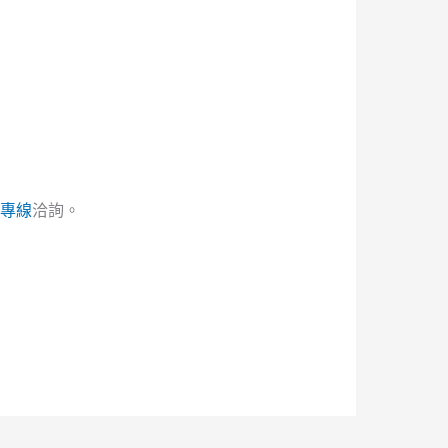
服專線
洽詢。