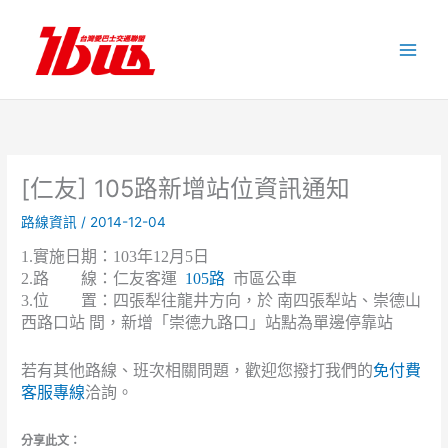
跳
至
主
要
內
容
[仁友] 105路新增站位資訊通知
路線資訊
/
2014-12-04
1.實施日期：103年12月5日
2.路 線：仁友客運
105路
市區公車
3.位 置：四張犁往龍井方向，於 南四張犁站、崇德山
西路口站 間，新增「崇德九路口」站點為單邊停靠站
若有其他路線、班次相關問題，歡迎您撥打我們的
免付費
客服專線
洽詢。
分享此文：