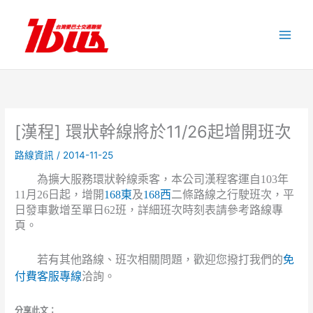
跳
至
主
要
內
容
[漢程] 環狀幹線將於11/26起增開班次
路線資訊
/
2014-11-25
為擴大服務環狀幹線乘客，本公司漢程客運自103年
11月26日起，增開
168東
及
168西
二條路線之行駛班次，平
日發車數增至單日62班，詳細班次時刻表請參考路線專
頁。
若有其他路線、班次相關問題，歡迎您撥打我們的
免
付費客服專線
洽詢。
分享此文：