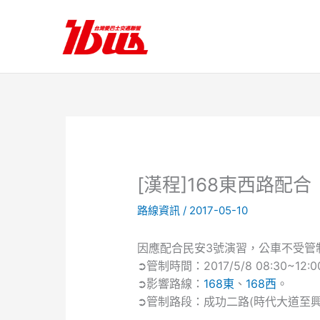
跳
至
主
要
內
容
[漢程]168東西路配
路線資訊
/
2017-05-10
因應配合民安3號演習，公車不受管
➲管制時間：2017/5/8 08:30~12:00、
➲影響路線：
168東
、
168西
。
➲管制路段：成功二路(時代大道至