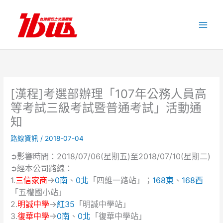
跳
至
主
要
內
容
[漢程]考選部辦理「107年公務人員高
等考試三級考試暨普通考試」活動通
知
路線資訊
/
2018-07-04
➲影響時間：2018/07/06(星期五)至2018/07/10(星期二)
➲經本公司路線：
1.
三信家商
→
0南
、
0北
「四維一路站」；
168東
、
168西
「五權國小站」
2.
明誠中學
→
紅35
「明誠中學站」
3.
復華中學
→
0南
、
0北
「復華中學站」