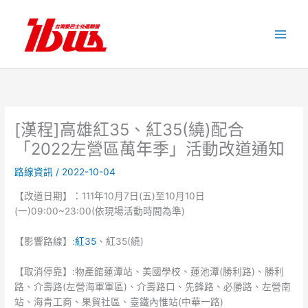
跳
至
主
要
內
容
[漢程]高雄紅35、紅35(繞)配合
「2022左營區萬年季」活動改道通知
路線資訊
/
2022-10-04
【改道日期】：111年10月7日(五)至10月10日
(一)09:00~23:00(依現場活動時間為準)
【影響路線】:
紅35
、紅35(繞)
【取消停靠】:物產館蓮潭站、美國學校、蓮池潭(勝利路)、勝利
路、介壽路(左營海軍軍區)、介壽路口、先鋒路、必勝路、左營南
站、海青工商、果貿社區、臺鐵內惟站(中華一路)